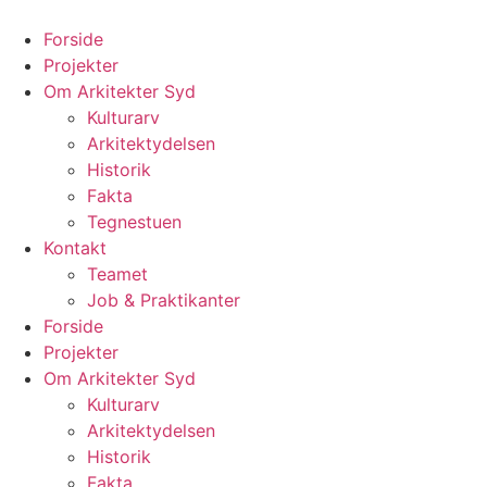
Videre
til
Forside
indhold
Projekter
Om Arkitekter Syd
Kulturarv
Arkitektydelsen
Historik
Fakta
Tegnestuen
Kontakt
Teamet
Job & Praktikanter
Forside
Projekter
Om Arkitekter Syd
Kulturarv
Arkitektydelsen
Historik
Fakta