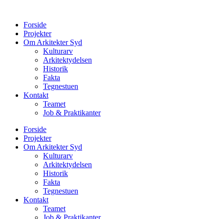
Videre
til
Forside
indhold
Projekter
Om Arkitekter Syd
Kulturarv
Arkitektydelsen
Historik
Fakta
Tegnestuen
Kontakt
Teamet
Job & Praktikanter
Forside
Projekter
Om Arkitekter Syd
Kulturarv
Arkitektydelsen
Historik
Fakta
Tegnestuen
Kontakt
Teamet
Job & Praktikanter