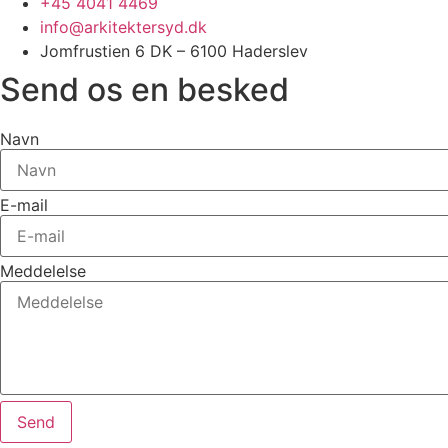
+45 4041 4469
info@arkitektersyd.dk
Jomfrustien 6 DK – 6100 Haderslev
Send os en besked
Navn
E-mail
Meddelelse
Send