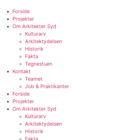
Videre
til
Forside
indhold
Projekter
Om Arkitekter Syd
Kulturarv
Arkitektydelsen
Historik
Fakta
Tegnestuen
Kontakt
Teamet
Job & Praktikanter
Forside
Projekter
Om Arkitekter Syd
Kulturarv
Arkitektydelsen
Historik
Fakta