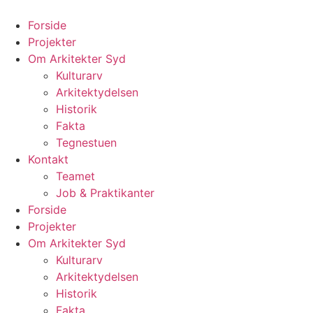
Videre
til
Forside
indhold
Projekter
Om Arkitekter Syd
Kulturarv
Arkitektydelsen
Historik
Fakta
Tegnestuen
Kontakt
Teamet
Job & Praktikanter
Forside
Projekter
Om Arkitekter Syd
Kulturarv
Arkitektydelsen
Historik
Fakta