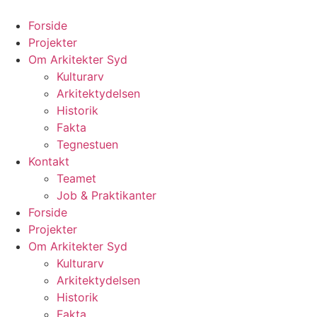
Videre
til
Forside
indhold
Projekter
Om Arkitekter Syd
Kulturarv
Arkitektydelsen
Historik
Fakta
Tegnestuen
Kontakt
Teamet
Job & Praktikanter
Forside
Projekter
Om Arkitekter Syd
Kulturarv
Arkitektydelsen
Historik
Fakta